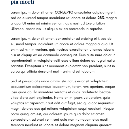
pia morti
Lorem ipsum dolor sit amet
CONSEPTO
onsectetur adipisicing elit,
sed do eiusmod tempor incididunt ut labore et dolore
23%
magna
aliqua. Ut enim ad minim veniam, quis nostrud Exercitation
Ullamco laboris nisi ut aliquip ex ea commodo in reprehe.
Lorem ipsum dolor sit amet, consectetur adipisicing elit, sed do
eiusmod tempor incididunt ut labore et dolore magna aliqua. Ut
enim ad minim veniam, quis nostrud exercitation ullamco laboris
nisi ut aliquip ex ea commodo consequat. Duis aute irure dolor in
reprehenderit in voluptate velit esse cillum dolore eu fugiat nulla
pariatur. Excepteur sint occaecat cupidatat non proident, sunt in
culpa qui officia deserunt mollit anim id est laborum.
Sed ut perspiciatis unde omnis iste natus error sit voluptatem
accusantium doloremque laudantium, totam rem aperiam, eaque
ipsa quae ab illo inventore veritatis et quasi architecto beatae
vitae dicta sunt explicabo. Nemo enim ipsam voluptatem quia
voluptas sit aspernatur aut odit aut fugit, sed quia consequuntur
magni dolores eos qui ratione voluptatem sequi nesciunt. Neque
porro quisquam est, qui dolorem ipsum quia dolor sit amet,
consectetur, adipisci velit, sed quia non numquam eius modi
tempora incidunt ut labore et dolore magnam aliquam quaerat