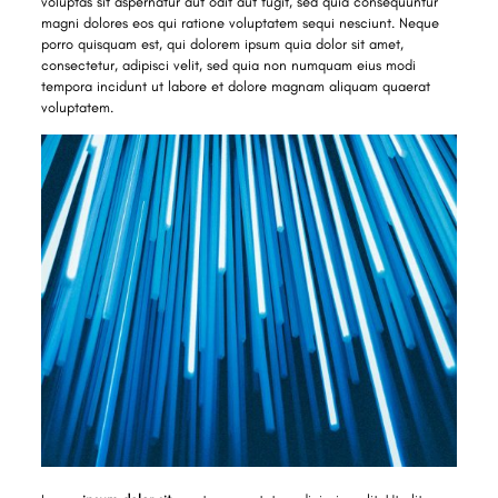
voluptas sit aspernatur aut odit aut fugit, sed quia consequuntur
magni dolores eos qui ratione voluptatem sequi nesciunt. Neque
porro quisquam est, qui dolorem ipsum quia dolor sit amet,
consectetur, adipisci velit, sed quia non numquam eius modi
tempora incidunt ut labore et dolore magnam aliquam quaerat
voluptatem.