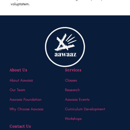
voluptatem.
About Us
Services
About Aawaaz
Classes
Our Team
Research
Aawaaz Foundation
Aawaaz Events
Why Choose Aawaaz
Curriculum Development
Workshops
Contact Us