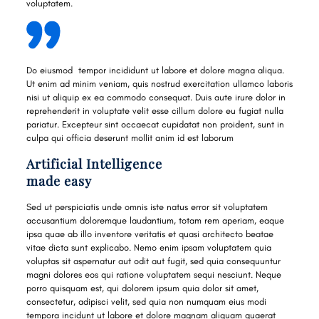
voluptatem.
Do eiusmod tempor incididunt ut labore et dolore magna aliqua.
Ut enim ad minim veniam, quis nostrud exercitation ullamco laboris
nisi ut aliquip ex ea commodo consequat. Duis aute irure dolor in
reprehenderit in voluptate velit esse cillum dolore eu fugiat nulla
pariatur. Excepteur sint occaecat cupidatat non proident, sunt in
culpa qui officia deserunt mollit anim id est laborum
Artificial Intelligence
made easy
Sed ut perspiciatis unde omnis iste natus error sit voluptatem
accusantium doloremque laudantium, totam rem aperiam, eaque
ipsa quae ab illo inventore veritatis et quasi architecto beatae
vitae dicta sunt explicabo. Nemo enim ipsam voluptatem quia
voluptas sit aspernatur aut odit aut fugit, sed quia consequuntur
magni dolores eos qui ratione voluptatem sequi nesciunt. Neque
porro quisquam est, qui dolorem ipsum quia dolor sit amet,
consectetur, adipisci velit, sed quia non numquam eius modi
tempora incidunt ut labore et dolore magnam aliquam quaerat