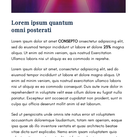
Lorem ipsum quantum
omni posterati
Lorem ipsum dolor sit amet
CONSEPTO
onsectetur adipisicing elit,
sed do eiusmod tempor incididunt ut labore et dolore
23%
magna
aliqua. Ut enim ad minim veniam, quis nostrud Exercitation
Ullamco laboris nisi ut aliquip ex ea commodo in reprehe.
Lorem ipsum dolor sit amet, consectetur adipisicing elit, sed do
eiusmod tempor incididunt ut labore et dolore magna aliqua. Ut
enim ad minim veniam, quis nostrud exercitation ullamco laboris
nisi ut aliquip ex ea commodo consequat. Duis aute irure dolor in
reprehenderit in voluptate velit esse cillum dolore eu fugiat nulla
pariatur. Excepteur sint occaecat cupidatat non proident, sunt in
culpa qui officia deserunt mollit anim id est laborum.
Sed ut perspiciatis unde omnis iste natus error sit voluptatem
accusantium doloremque laudantium, totam rem aperiam, eaque
ipsa quae ab illo inventore veritatis et quasi architecto beatae
vitae dicta sunt explicabo. Nemo enim ipsam voluptatem quia